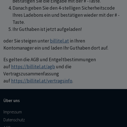
Bestätigen Sie die Eingabe mit der # -Taste.
Danach geben Sie den 4-stelligen Sicherheitscode
Ihres Ladebons ein und bestätigen wieder mit der # -
Taste.
Ihr Guthaben ist jetzt aufgeladen!
oder Sie steigen unter
billitel.at
in Ihren
Kontomanager ein und laden Ihr Guthaben dort auf.
Es gelten die AGB und Entgeltbestimmungen
auf
https://billitel.at/agb
und die
Vertragszusammenfassung
auf
https://billitel.at/vertragsinfo
.
Über uns
Impressum
Datenschutz