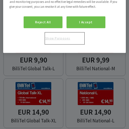
BilliTel Pakete
and monitoring purposes and no effective legal remedies will be available. If you
give your consent, you can revoke it at any time with future effect.
Zustellung Ladebon per E-Mail
Reject All
I Accept
Produkt auswählen
Show Purposes
EUR 9,90
EUR 9,99
BilliTel Global Talk-L
BilliTel National-M
EUR 14,90
EUR 14,90
BilliTel Global Talk-XL
BilliTel National-L